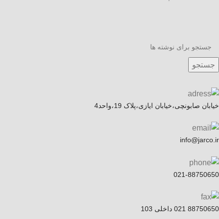
جستجو
خیابان صابونچی،خیابان ایازی،پلاک 19،واحد4
info@jarco.ir
021-88750650
88750650 021 داخلی 103