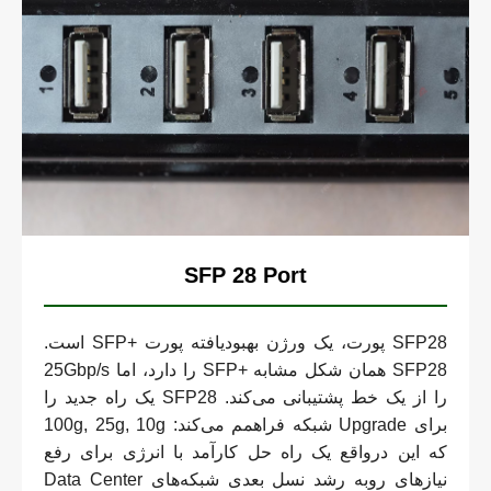
SFP 28 Port
SFP28 پورت، یک ورژن بهبودیافته پورت +SFP است.
SFP28 همان شکل مشابه +SFP را دارد، اما 25Gbp/s
را از یک خط پشتیبانی می‌کند. SFP28 یک راه جدید را
برای Upgrade شبکه فراهمم می‌کند: 100g, 25g, 10g
که این درواقع یک راه حل کارآمد با انرژی برای رفع
نیازهای روبه رشد نسل بعدی شبکه‌های Data Center