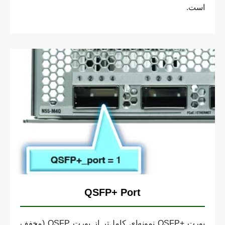
است.
QSFP+ Port
پورت +QSFP نمونه‌ای کامل‌تر از پورت QSFP (مخفف