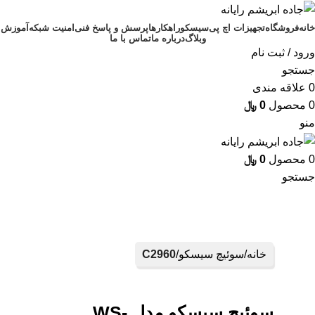
خانه
فروشگاه
تجهیزات اچ پی
سیسکو
راهکارها
پرسش و پاسخ فنی
امنیت شبکه
آموزش
وبلاگ
درباره ما
تماس با ما
ورود / ثبت نام
جستجو
0
علاقه مندی
0
محصول
0
﷼
منو
0
محصول
0
﷼
جستجو
خانه
سوئیچ سیسکو
C2960
سوئیچ سیسکو مدل WS-