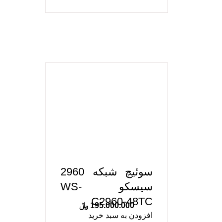
سوئیچ شبکه 2960
سیسکو WS-
C2960-48TC
195.000.000
﷼
افزودن به سبد خرید