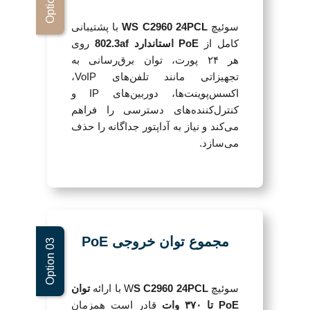
سوئیچ
WS C2960 24PCL
با پشتیبانی
کامل از
PoE استاندارد 802.3af
روی
هر ۲۴ پورت، توان برق‌رسانی به
تجهیزاتی مانند تلفن‌های VoIP،
اکسس‌پوینت‌ها، دوربین‌های IP و
کنترل‌کننده‌های دسترسی را فراهم
می‌کند و نیاز به آداپتور جداگانه را حذف
می‌سازد.
مجموع توان خروجی PoE
سوئیچ W
S C2960 24PCL
با ارائه
توان
PoE تا ۳۷۰ وات
قادر است همزمان