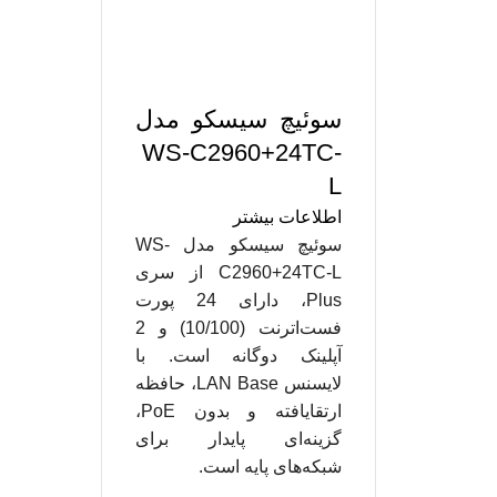
سوئیچ سیسکو مدل
WS-C2960+24TC-
L
اطلاعات بیشتر
سوئیچ سیسکو مدل WS-
C2960+24TC-L از سری
Plus، دارای 24 پورت
فست‌اترنت (10/100) و 2
آپلینک دوگانه است. با
لایسنس LAN Base، حافظه
ارتقایافته و بدون PoE،
گزینه‌ای پایدار برای
شبکه‌های پایه است.