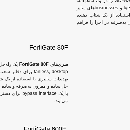
یک راه حل سریع و امن SD-WAN را در یک compact
fanless desktop (دسکتاپ فشرده) برای enterprise branch officeها و businessesهای سایز
تهدیدات سایبری) با استفاده از یک شتاب دهنده
ه حل ساده و مقرون به‌صرفه در اجرا را فراهم
FortiGate 80F
سری‌های FortiGate 80F
fanless, desktop برا
می‌آیند.
FortiGate 600E