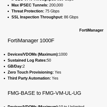
Max IPSEC Tunnels:
200,000
Threat Protection:
75 Gbps
SSL Inspection Throughput:
86 Gbps
FortiManager
FortiManager 1000F
Devices/VDOMs (Maximum):
1000
Sustained Log Rates:
50
GB/Day:
2
Zero Touch Provisioning:
Yes
Third Party Automation:
Yes
FMG-BASE to FMG-VM-UL-UG
Devices/VDOMs (Maximum):
10 to Unlimited