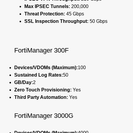
Max IPSEC Tunnels:
200,000
Threat Protection:
45 Gbps
SSL Inspection Throughput:
50 Gbps
FortiManager 300F
Devices/VDOMs (Maximum):
100
Sustained Log Rates:
50
GB/Day:
2
Zero Touch Provisioning:
Yes
Third Party Automation:
Yes
FortiManager 3000G
Devices/VDOMs (Maximum):
4000