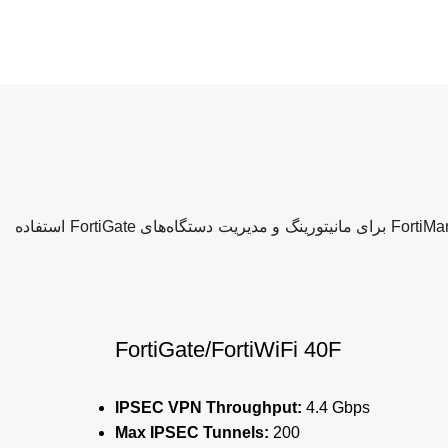
در انواع مدل‌های فیزیکی و مجازی موجود هستند. ظرفیت انعطاف‌پذیری بالاترینapplication experience را امکان پذیر می‌سازد. FortiManager برای مانیتورینگ و مدیریت دستگاه‌های FortiGate استفاده
FortiGate/FortiWiFi 40F
IPSEC VPN Throughput:
4.4 Gbps
Max IPSEC Tunnels:
200