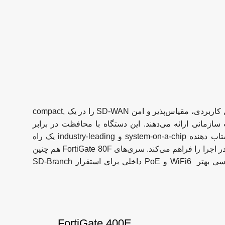
یک راه‌حل کاربردی، مقیاس‌پذیر و امن SD-WAN را در یک compact,
ی دفاتر شعب سازمانی ارائه می‌دهند. این دستگاه با محافظت در برابر
تهدیدات سایبری با استفاده از یک شتاب دهنده system-on-a-chip و industry-leading یک راه
حل ساده و مقرون به‌صرفه و ساده در اجرا را فراهم می‌کند. سری‌های FortiGate 80F هم چنین
با یک bypass interface برای دسترسی بهتر WiFi6 و PoE داخلی برای استقرار SD-Branch
FortiGate 400E