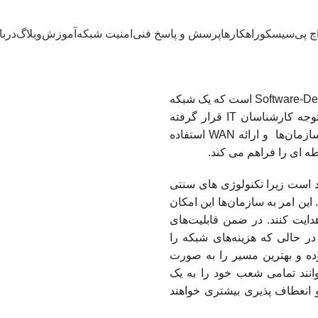
چ پی
سیسکو
راهکارها
پرسش و پاسخ فنی
امنیت شبکه
آموزش
وبلاگ
دربا
SD-WAN مخفف عبارت Software-Defined Networking in a wide area network است که یک شبکه
گسترده بر مبنای نرم افزار می باشد. این شبکه از این جهت مورد توجه کارشناسان IT قرار گرفته
است که در راستای تسهیل امور مربوط به شبکه‌های شعب مختلف سازمان‌ها و ارائه WAN استفاده
قطه ای را فراهم می کند.
رویکرد منحصر به فرد است زیرا تکنولوژی های سنتی
ا با هم ترکیب می‌کند. این امر به سازمان‌ها این امکان
ایت کنند. در ضمن قابلیت‌های
ر حالی که هزینه‌های شبکه را
ندازه گیری نموده و بهترین مسیر را به صورت
انند تمامی شعب خود را به یک
 انعطاف پذیری بیشتری خواهند