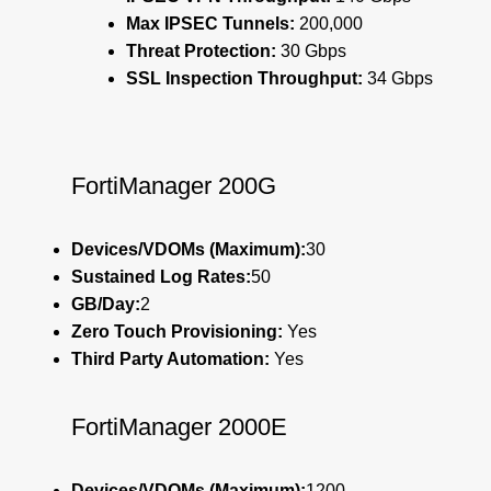
Max IPSEC Tunnels:
200,000
Threat Protection:
30 Gbps
SSL Inspection Throughput:
34 Gbps
FortiManager 200G
Devices/VDOMs (Maximum):
30
Sustained Log Rates:
50
GB/Day:
2
Zero Touch Provisioning:
Yes
Third Party Automation:
Yes
FortiManager 2000E
Devices/VDOMs (Maximum):
1200